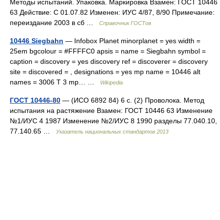
Методы испытаний. Упаковка. Маркировка Взамен: ГОСТ 10446
63 Действие: С 01.07.82 Изменен: ИУС 4/87, 8/90 Примечание:
переиздание 2003 в сб …
Справочник ГОСТов
10446 Siegbahn
— Infobox Planet minorplanet = yes width =
25em bgcolour = #FFFFC0 apsis = name = Siegbahn symbol =
caption = discovery = yes discovery ref = discoverer = discovery
site = discovered = , designations = yes mp name = 10446 alt
names = 3006 T 3 mp… …
Wikipedia
ГОСТ 10446-80
— (ИСО 6892 84) 6 с. (2) Проволока. Метод
испытания на растяжение Взамен: ГОСТ 10446 63 Изменение
№1/ИУС 4 1987 Изменение №2/ИУС 8 1990 разделы 77.040.10,
77.140.65 …
Указатель национальных стандартов 2013