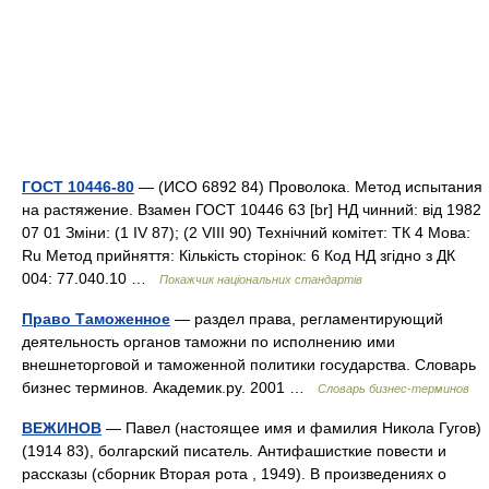
ГОСТ 10446-80
— (ИСО 6892 84) Проволока. Метод испытания
на растяжение. Взамен ГОСТ 10446 63 [br] НД чинний: від 1982
07 01 Зміни: (1 IV 87); (2 VIII 90) Технічний комітет: ТК 4 Мова:
Ru Метод прийняття: Кількість сторінок: 6 Код НД згідно з ДК
004: 77.040.10 …
Покажчик національних стандартів
Право Таможенное
— раздел права, регламентирующий
деятельность органов таможни по исполнению ими
внешнеторговой и таможенной политики государства. Словарь
бизнес терминов. Академик.ру. 2001 …
Словарь бизнес-терминов
ВЕЖИНОВ
— Павел (настоящее имя и фамилия Никола Гугов)
(1914 83), болгарский писатель. Антифашисткие повести и
рассказы (сборник Вторая рота , 1949). В произведениях о