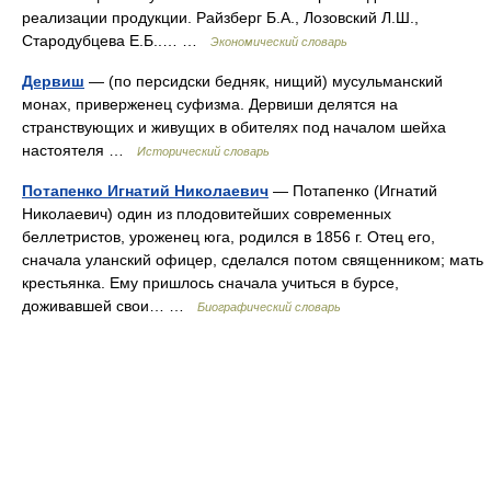
реализации продукции. Райзберг Б.А., Лозовский Л.Ш.,
Стародубцева Е.Б..… …
Экономический словарь
Дервиш
— (по персидски бедняк, нищий) мусульманский
монах, приверженец суфизма. Дервиши делятся на
странствующих и живущих в обителях под началом шейха
настоятеля …
Исторический словарь
Потапенко Игнатий Николаевич
— Потапенко (Игнатий
Николаевич) один из плодовитейших современных
беллетристов, уроженец юга, родился в 1856 г. Отец его,
сначала уланский офицер, сделался потом священником; мать
крестьянка. Ему пришлось сначала учиться в бурсе,
доживавшей свои… …
Биографический словарь