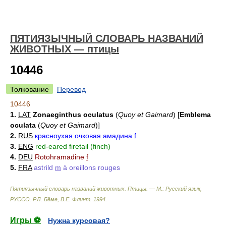
ПЯТИЯЗЫЧНЫЙ СЛОВАРЬ НАЗВАНИЙ
ЖИВОТНЫХ — птицы
10446
Толкование
Перевод
10446
1.
LAT
Zonaeginthus oculatus
(
Quoy et Gaimard
)
[
Emblema
oculata
(
Quoy et Gaimard
)
]
2.
RUS
красноухая очковая амадина
f
3.
ENG
red-eared firetail (finch)
4.
DEU
Rotohramadine
f
5.
FRA
astrild
m
à oreillons rouges
Пятиязычный словарь названий животных. Птицы. — М.: Русский язык,
РУССО
.
Р.Л. Бёме, В.Е. Флинт
.
1994
.
Игры ⚽
Нужна курсовая?