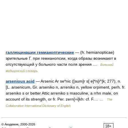
галлюцинации гемианоптические
— (h. hemianopticae)
зрительные Г. при гемианопсии, когда образы возникают в
отсутствующей у больного части поля зрения …
Большой
медицинский словарь
arsenious acid
— Arsenic Ar se*nic ([aum]r s[ e]*n[i^]k; 277), n.
[L. arsenicum, Gr. arseniko n, arreniko n, yellow orpiment, perh. fr.
arseniko s or better Attic arreniko s masculine, a rrhn male, on
account of its strength, or fr. Per. zern[=i]kh: cf. F.… …
The
Collaborative International Dictionary of English
© Академик, 2000-2026
18+